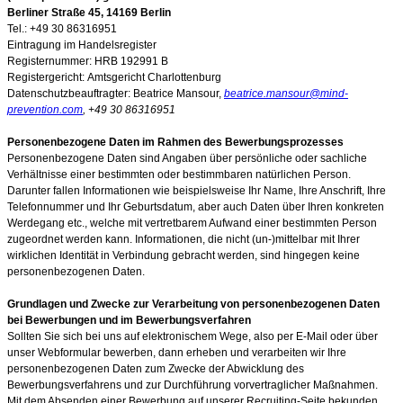
Berliner Straße 45, 14169 Berlin
Tel.: +49 30 86316951
Eintragung im Handelsregister
Registernummer:
HRB 192991 B
Registergericht:
Amtsgericht Charlottenburg
Datenschutzbeauftragter: Beatrice Mansour,
beatrice.mansour@mind-
prevention.com
, +49 30 86316951
Personenbezogene Daten im Rahmen des Bewerbungsprozesses
Personenbezogene Daten sind Angaben über persönliche oder sachliche
Verhältnisse einer bestimmten oder bestimmbaren natürlichen Person.
Darunter fallen Informationen wie beispielsweise Ihr Name, Ihre Anschrift, Ihre
Telefonnummer und Ihr Geburtsdatum, aber auch Daten über Ihren konkreten
Werdegang etc., welche mit vertretbarem Aufwand einer bestimmten Person
zugeordnet werden kann. Informationen, die nicht (un-)mittelbar mit Ihrer
wirklichen Identität in Verbindung gebracht werden, sind hingegen keine
personenbezogenen Daten.
Grundlagen und Zwecke zur Verarbeitung von personenbezogenen Daten
bei Bewerbungen und im Bewerbungsverfahren
Sollten Sie sich bei uns auf elektronischem Wege, also per E-Mail oder über
unser Webformular bewerben, dann erheben und verarbeiten wir Ihre
personenbezogenen Daten zum Zwecke der Abwicklung des
Bewerbungsverfahrens und zur Durchführung vorvertraglicher Maßnahmen.
Mit dem Absenden einer Bewerbung auf unserer Recruiting-Seite bekunden