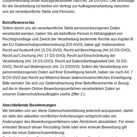
Zusammenhang unser Auftragsverarbeiter nach Art. 28 DS-GVO. Die Grundlage
für die Verarbeitung ist hierbei ein Vertrag zur Auftragsverarbeitung zwischen
uns als verantwortliche Stelle und Personio.
Betroffenenrechte
Sofern durch uns als verantwortliche Stelle personenbezogenen Daten
verarbeitet werden, haben Sie als betroffene Person in Abhängigkeit von
Rechtsgrundlage und Zweck der Verarbeitung bestimmte Rechte aus Kapitel III
der EU Datenschutzgrundverordnung (DS-GVO), dabei ggf. insbesondere
Recht auf Auskunft (Art.15 DS-GVO), Recht auf Berichtigung (Art.16 DS-GVO),
Recht auf Löschung (Art. 17 DS-GVO), Recht auf Einschränkung der
Verarbeitung (Art. 18 DS-GVO), Recht auf Datenübertragbarkeit (Art. 20 DS-
GVO), Recht auf Widerspruch (Art. 21 DSGVO). Sofern die Verarbeitung von
personenbezogenen Daten auf Ihrer Einwilligung beruht, haben sie nach Art. 7
III DS-GVO das Recht auf Widerruf dieser datenschutzrechtlichen Einwilligung.
Bitte wenden Sie sich zur Geltendmachung Ihrer Betroffenenrechte in Bezug
auf die in diesem Online-Bewerbungsverfahren verarbeiteten Daten an
unseren Datenschutzbeauftragten (siehe Ziffer 2.).
Abschließende Bestimmungen
Wir behalten uns vor, diese Datenschutzerklärung jederzeit anzupassen, damit
sie stets den aktuellen rechtlichen Anforderungen entspricht oder um
Änderungen des Bewerbungsverfahrens oder Ähnlichem abzubilden. Für einen
erneuten Besuch dieser Recruiting-Seite oder eine erneute Bewerbung gilt
dann die neue Datenschutzerklärung.